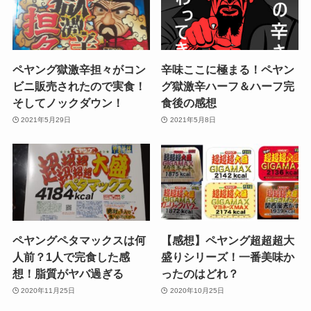
ペヤング獄激辛担々がコン
辛味ここに極まる！ペヤン
ビニ販売されたので実食！
グ獄激辛ハーフ＆ハーフ完
そしてノックダウン！
食後の感想
2021年5月29日
2021年5月8日
ペヤングペタマックスは何
【感想】ペヤング超超超大
人前？1人で完食した感
盛りシリーズ！一番美味か
想！脂質がヤバ過ぎる
ったのはどれ？
2020年11月25日
2020年10月25日