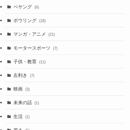
ペヤング
(6)
ボウリング
(18)
マンガ・アニメ
(21)
モータースポーツ
(7)
子供・教育
(11)
左利き
(7)
映画
(3)
未来の話
(1)
生活
(1)
若さ