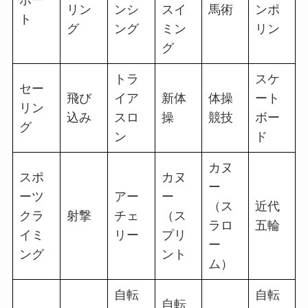
リン
ンシ
スイ
馬術
ンポ
ト
グ
ング
ミン
リン
グ
トラ
スケ
セー
飛び
イア
新体
体操
ート
リン
込み
スロ
操
競技
ボー
グ
ン
ド
カヌ
スポ
カヌ
ー
ーツ
アー
ー
（ス
近代
クラ
射撃
チェ
（ス
ラロ
五輪
イミ
リー
プリ
ー
ング
ント
ム）
自転
自転
自転