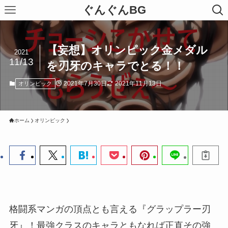
ぐんぐんBG
【妄想】オリンピック金メダル
2021
11/13
を刃牙のキャラでとる！！
2021年7月30日
2021年11月13日
オリンピック
ホーム
オリンピック
格闘系マンガの頂点とも言える『グラップラー刃
牙』！最強クラスのキャラともなれば正直その強