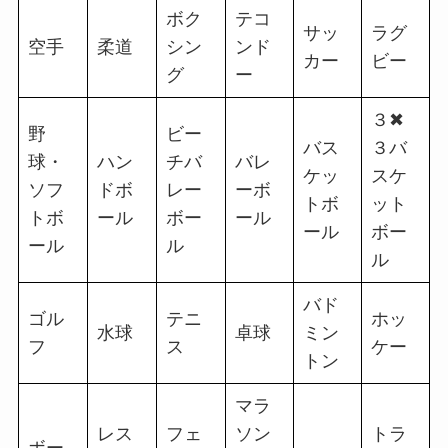
ボク
テコ
サッ
ラグ
空手
柔道
シン
ンド
カー
ビー
グ
ー
３✖
野
ビー
バス
３バ
球・
ハン
チバ
バレ
ケッ
スケ
ソフ
ドボ
レー
ーボ
トボ
ット
トボ
ール
ボー
ール
ール
ボー
ール
ル
ル
バド
ゴル
テニ
ホッ
水球
卓球
ミン
フ
ス
ケー
トン
マラ
レス
フェ
ソン
トラ
ボー