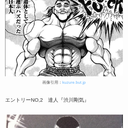
画像引用：
kuzure.but.jp
エントリーNO,2 達人『渋川剛気』