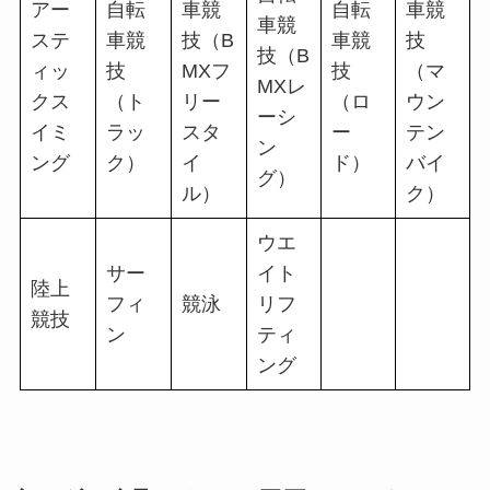
アー
自転
車競
自転
車競
車競
ステ
車競
技（B
車競
技
技（B
ィッ
技
MXフ
技
（マ
MXレ
クス
（ト
リー
（ロ
ウン
ーシ
イミ
ラッ
スタ
ー
テン
ン
ング
ク）
イ
ド）
バイ
グ）
ル）
ク）
ウエ
サー
イト
陸上
フィ
競泳
リフ
競技
ン
ティ
ング