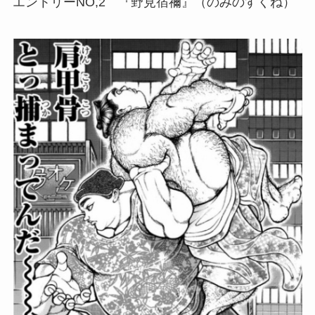
エントリーNO,2 『野見宿禰』（のみのすくね）